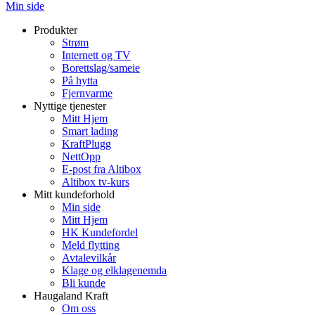
Min side
Produkter
Strøm
Internett og TV
Borettslag/sameie
På hytta
Fjernvarme
Nyttige tjenester
Mitt Hjem
Smart lading
KraftPlugg
NettOpp
E-post fra Altibox
Altibox tv-kurs
Mitt kundeforhold
Min side
Mitt Hjem
HK Kundefordel
Meld flytting
Avtalevilkår
Klage og elklagenemda
Bli kunde
Haugaland Kraft
Om oss