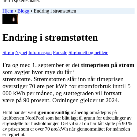
treff i søkeresulater.
Hjem
•
Blogg
•
Endring i strømstøtten
Endring i strømstøtten
Strøm
Nyhet
Informasjon
Forside
Strømnett og nettleie
Fra og med 1. september er det
timeprisen på strøm
som avgjør hvor mye du får i
strømstøtte. Strømstøtten slår inn når timeprisen
overstiger 70 øre per kWh for strømforbruk inntil 5
000 kWh per måned, og støttegraden vil fortsatt
være på 90 prosent. Ordningen gjelder ut 2024.
Hittil har det vært
gjennomsnittlig
månedlig områdepris på
kraftbørsen NordPool som har blitt lagt til grunn for utbetalinger av
strømstøtte for husholdninger. Det vil si at du har fått støtte på 90 %
av prisen som er over 70 øre/kWh når gjennomsnittet for måneden
er regnet ut.