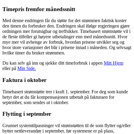
Timepris fremfor månedssnitt
Med denne endringen får du støtte for det strømmen faktisk koster
den timen du forbruker den. Endringen skal ifølge regjeringen gjøre
ordningen mer forutsigbar og treffsikker. Timebasert strømstøtte vil i
de fleste tilfeller gi høyere utbetalinger enn med månedssnitt. Hvor
mye mer vil avhenge av forbruk, hvordan prisene utvikler seg og
hvor store variasjoner det blir i prisene innad i måneden. Og selvsagt
hvilke timer du bruker strømmen.
Du kan selv gå inn og sjekke ditt timeforbruk i appen
Mitt Hjem
eller på
Min Side.
Faktura i oktober
Timebasert strømstøtte trer i kraft 1. september. For deg som kunde
betyr det at du får kompensasjonen utbetalt på fakturaen for
september, som sendes ut i oktober.
Flytting i september
Grunnet systemtilpasninger vil strømstøtten til de som flytter og/eller
bytter nettleverandør i september, før systemene er på plass,