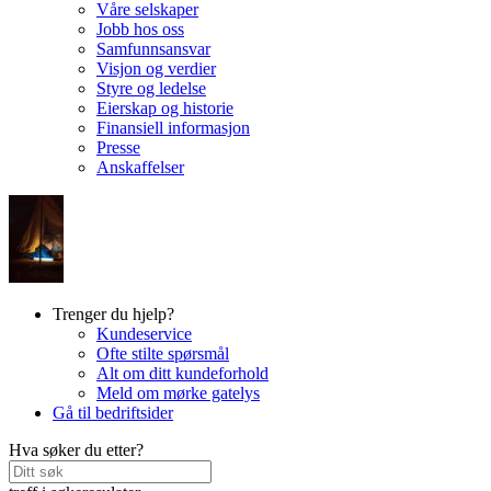
Våre selskaper
Jobb hos oss
Samfunnsansvar
Visjon og verdier
Styre og ledelse
Eierskap og historie
Finansiell informasjon
Presse
Anskaffelser
Trenger du hjelp?
Kundeservice
Ofte stilte spørsmål
Alt om ditt kundeforhold
Meld om mørke gatelys
Gå til bedriftsider
Hva søker du etter?