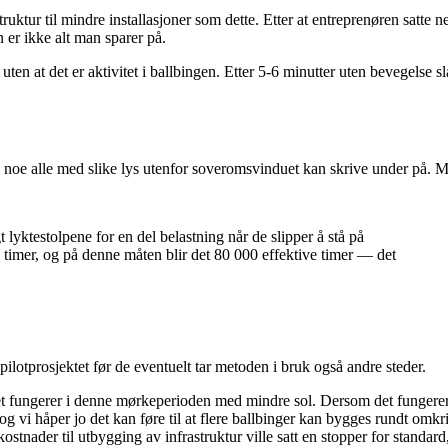
ktur til mindre installasjoner som dette. Etter at entreprenøren satte n
 er ikke alt man sparer på.
ten at det er aktivitet i ballbingen. Etter 5-6 minutter uten bevegelse slå
noe alle med slike lys utenfor soveromsvinduet kan skrive under på. Me
t lyktestolpene for en del belastning når de slipper å stå på
 timer, og på denne måten blir det 80 000 effektive timer — det
lotprosjektet før de eventuelt tar metoden i bruk også andre steder.
det fungerer i denne mørkeperioden med mindre sol. Dersom det fungerer 
g vi håper jo det kan føre til at flere ballbinger kan bygges rundt omkri
stnader til utbygging av infrastruktur ville satt en stopper for standar