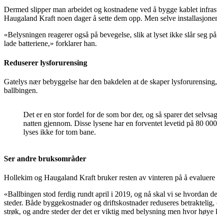
Dermed slipper man arbeidet og kostnadene ved å bygge kablet infrastru
Haugaland Kraft noen dager å sette dem opp. Men selve installasjonen
«Belysningen reagerer også på bevegelse, slik at lyset ikke slår seg på u
lade batteriene,» forklarer han.
Reduserer lysforurensing
Gatelys nær bebyggelse har den bakdelen at de skaper lysforurensing, 
ballbingen.
Det er en stor fordel for de som bor der, og så sparer det selvsag
natten gjennom. Disse lysene har en forventet levetid på 80 000
lyses ikke for tom bane.
Ser andre bruksområder
Hollekim og Haugaland Kraft bruker resten av vinteren på å evaluere pi
«Ballbingen stod ferdig rundt april i 2019, og nå skal vi se hvordan 
steder. Både byggekostnader og driftskostnader reduseres betraktelig, o
strøk, og andre steder der det er viktig med belysning men hvor høye ko