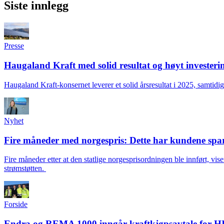
Siste innlegg
Presse
Haugaland Kraft med solid resultat og høyt investeri
Haugaland Kraft-konsernet leverer et solid årsresultat i 2025, samtidi
Nyhet
Fire måneder med norgespris: Dette har kundene spar
Fire måneder etter at den statlige norgesprisordningen ble innført, v
strømstøtten.
Forside
Endra og REMA 1000 inngår kraftkjøpsavtale for H