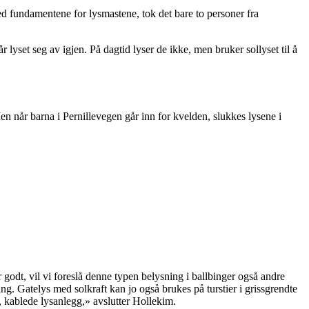
ed fundamentene for lysmastene, tok det bare to personer fra
r lyset seg av igjen. På dagtid lyser de ikke, men bruker sollyset til å
n når barna i Pernillevegen går inn for kvelden, slukkes lysene i
godt, vil vi foreslå denne typen belysning i ballbinger også andre
ng. Gatelys med solkraft kan jo også brukes på turstier i grissgrendte
d, kablede lysanlegg,» avslutter Hollekim.