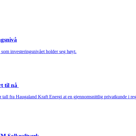
ngsnivå
g som investeringsnivået holder seg høyt.
t til nå
iser tall fra Haugaland Kraft Energi at en gjennomsnittlig privatkunde i
IM Solkraftverk