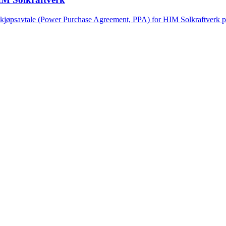
ftkjøpsavtale (Power Purchase Agreement, PPA) for HIM Solkraftverk 