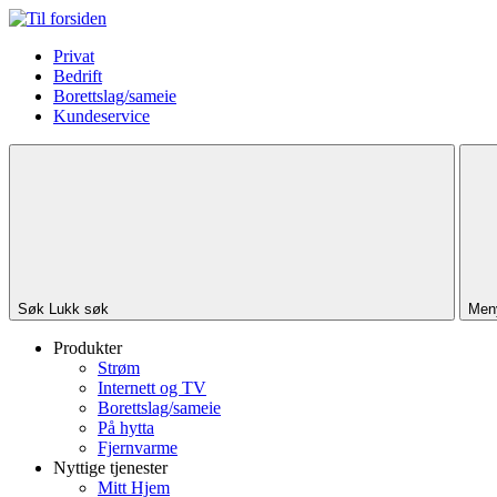
Privat
Bedrift
Borettslag/sameie
Kundeservice
Søk
Lukk søk
Men
Produkter
Strøm
Internett og TV
Borettslag/sameie
På hytta
Fjernvarme
Nyttige tjenester
Mitt Hjem