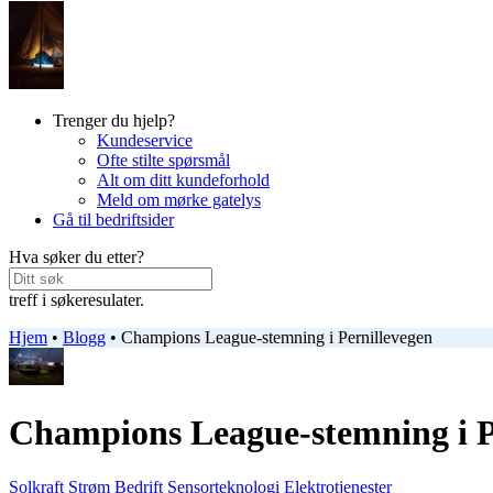
Trenger du hjelp?
Kundeservice
Ofte stilte spørsmål
Alt om ditt kundeforhold
Meld om mørke gatelys
Gå til bedriftsider
Hva søker du etter?
treff i søkeresulater.
Hjem
•
Blogg
•
Champions League-stemning i Pernillevegen
Champions League-stemning i P
Solkraft
Strøm
Bedrift
Sensorteknologi
Elektrotjenester