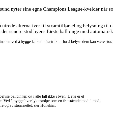
gesund nyter sine egne Champions League-kvelder når s
ede alternativer til strømtilførsel og belysning til d
der senere stod byens første ballbinge med automatiske
tnaden ved å bygge kablet infrastruktur for å belyse dem kan være sto
belyse ballbinger, og i alle fall ikke i byen. Dette er et
e. Ved å bygge hver lyktestolpe som en frittstående modul med
re og av strømnettet, sier Hollekim.