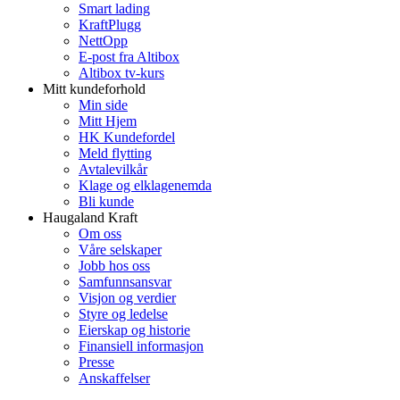
Smart lading
KraftPlugg
NettOpp
E-post fra Altibox
Altibox tv-kurs
Mitt kundeforhold
Min side
Mitt Hjem
HK Kundefordel
Meld flytting
Avtalevilkår
Klage og elklagenemda
Bli kunde
Haugaland Kraft
Om oss
Våre selskaper
Jobb hos oss
Samfunnsansvar
Visjon og verdier
Styre og ledelse
Eierskap og historie
Finansiell informasjon
Presse
Anskaffelser