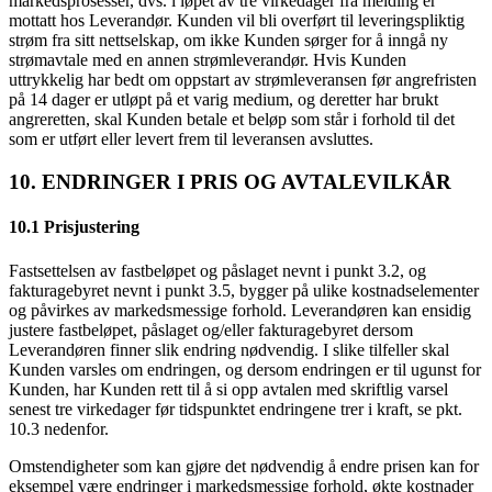
markedsprosesser, dvs. i løpet av tre virkedager fra melding er
mottatt hos Leverandør. Kunden vil bli overført til leveringspliktig
strøm fra sitt nettselskap, om ikke Kunden sørger for å inngå ny
strømavtale med en annen strømleverandør. Hvis Kunden
uttrykkelig har bedt om oppstart av strømleveransen før angrefristen
på 14 dager er utløpt på et varig medium, og deretter har brukt
angreretten, skal Kunden betale et beløp som står i forhold til det
som er utført eller levert frem til leveransen avsluttes.
10. ENDRINGER I PRIS OG AVTALEVILKÅR
10.1 Prisjustering
Fastsettelsen av fastbeløpet og påslaget nevnt i punkt 3.2, og
fakturagebyret nevnt i punkt 3.5, bygger på ulike kostnadselementer
og påvirkes av markedsmessige forhold. Leverandøren kan ensidig
justere fastbeløpet, påslaget og/eller fakturagebyret dersom
Leverandøren finner slik endring nødvendig. I slike tilfeller skal
Kunden varsles om endringen, og dersom endringen er til ugunst for
Kunden, har Kunden rett til å si opp avtalen med skriftlig varsel
senest tre virkedager før tidspunktet endringene trer i kraft, se pkt.
10.3 nedenfor.
Omstendigheter som kan gjøre det nødvendig å endre prisen kan for
eksempel være endringer i markedsmessige forhold, økte kostnader