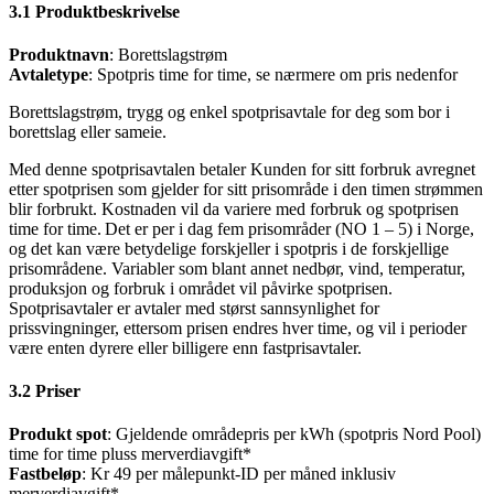
3.1 Produktbeskrivelse
Produktnavn
: Borettslagstrøm
Avtaletype
: Spotpris time for time, se nærmere om pris nedenfor
Borettslagstrøm, trygg og enkel spotprisavtale for deg som bor i
borettslag eller sameie.
Med denne spotprisavtalen betaler Kunden for sitt forbruk avregnet
etter spotprisen som gjelder for sitt prisområde i den timen strømmen
blir forbrukt. Kostnaden vil da variere med forbruk og spotprisen
time for time. Det er per i dag fem prisområder (NO 1 – 5) i Norge,
og det kan være betydelige forskjeller i spotpris i de forskjellige
prisområdene. Variabler som blant annet nedbør, vind, temperatur,
produksjon og forbruk i området vil påvirke spotprisen.
Spotprisavtaler er avtaler med størst sannsynlighet for
prissvingninger, ettersom prisen endres hver time, og vil i perioder
være enten dyrere eller billigere enn fastprisavtaler.
3.2 Priser
Produkt spot
: Gjeldende områdepris per kWh (spotpris Nord Pool)
time for time pluss merverdiavgift*
Fastbeløp
: Kr 49 per målepunkt-ID per måned inklusiv
merverdiavgift*