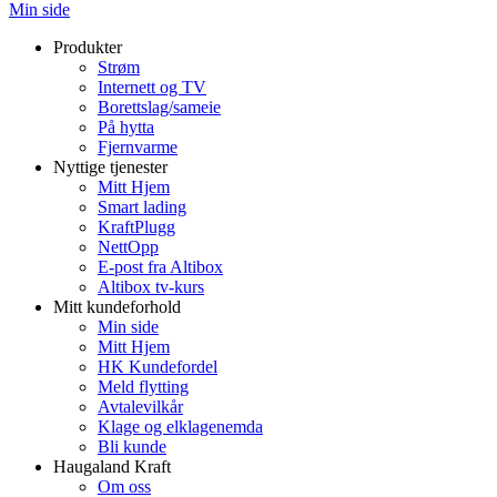
Min side
Produkter
Strøm
Internett og TV
Borettslag/sameie
På hytta
Fjernvarme
Nyttige tjenester
Mitt Hjem
Smart lading
KraftPlugg
NettOpp
E-post fra Altibox
Altibox tv-kurs
Mitt kundeforhold
Min side
Mitt Hjem
HK Kundefordel
Meld flytting
Avtalevilkår
Klage og elklagenemda
Bli kunde
Haugaland Kraft
Om oss