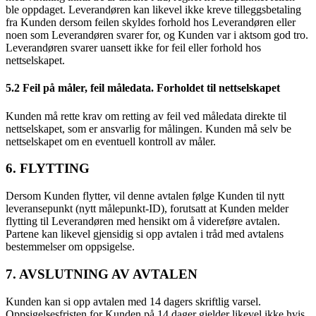
ble oppdaget. Leverandøren kan likevel ikke kreve tilleggsbetaling
fra Kunden dersom feilen skyldes forhold hos Leverandøren eller
noen som Leverandøren svarer for, og Kunden var i aktsom god tro.
Leverandøren svarer uansett ikke for feil eller forhold hos
nettselskapet.
5.2 Feil på måler, feil måledata. Forholdet til nettselskapet
Kunden må rette krav om retting av feil ved måledata direkte til
nettselskapet, som er ansvarlig for målingen. Kunden må selv be
nettselskapet om en eventuell kontroll av måler.
6. FLYTTING
Dersom Kunden flytter, vil denne avtalen følge Kunden til nytt
leveransepunkt (nytt målepunkt-ID), forutsatt at Kunden melder
flytting til Leverandøren med hensikt om å videreføre avtalen.
Partene kan likevel gjensidig si opp avtalen i tråd med avtalens
bestemmelser om oppsigelse.
7. AVSLUTNING AV AVTALEN
Kunden kan si opp avtalen med 14 dagers skriftlig varsel.
Oppsigelsesfristen for Kunden på 14 dager gjelder likevel ikke hvis