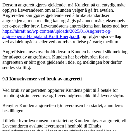
Dersom angrerett gjøres gjeldende, må Kunden på en entydig måte
opplyse Leverandøren om at Kunden velger å gå fra avtalen.
Angreretten kan gjøres gjeldende ved å bruke standardisert
angreskjema, men melding kan også gis på annen måte, eksempelvis
per e-post eller brev. Leverandørens angreskjema kan lastes ned her:
https://hkraft.no/wp-content/uploads/2025/01/Angrerett-og-
angreskjema-Haugaland-Kraft-Energi.pdf
, og følger også vedlagt
ved avtaleinngåelse eller ved ordrebekreftelse på varig medium.
Angrefristen anses overholdt dersom Kunden har sendt slik melding
før utløpet av angrefristen. Kunden har bevisbyrden for at
angreretten er blitt gjort gjeldende i tide, og meldingen bør derfor
sendes skriftlig.
9.3 Konsekvenser ved bruk av angrerett
Ved bruk av angreretten opphører Kundens plikt til å betale for
fremtidig strømleveranse og Leverandørens plikt til å levere strøm.
Benytter Kunden angreretten før leveransen har startet, annulleres
bestillingen.
I tilfeller hvor leveransen har startet og Kunden utøver angrerett, vil
Leverandøren avslutte leveransen i henhold til Elhubs