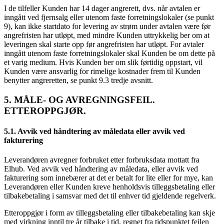
I de tilfeller Kunden har 14 dager angrerett, dvs. når avtalen er
inngått ved fjernsalg eller utenom faste forretningslokaler (se punkt
9), kan ikke startdato for levering av strøm under avtalen være før
angrefristen har utløpt, med mindre Kunden uttrykkelig ber om at
leveringen skal starte opp før angrefristen har utløpt. For avtaler
inngått utenom faste forretningslokaler skal Kunden be om dette på
et varig medium. Hvis Kunden ber om slik førtidig oppstart, vil
Kunden være ansvarlig for rimelige kostnader frem til Kunden
benytter angreretten, se punkt 9.3 tredje avsnitt.
5. MÅLE- OG AVREGNINGSFEIL.
ETTEROPPGJØR.
5.1. Avvik ved håndtering av måledata eller avvik ved
fakturering
Leverandøren avregner forbruket etter forbruksdata mottatt fra
Elhub. Ved avvik ved håndtering av måledata, eller avvik ved
fakturering som innebærer at det er betalt for lite eller for mye, kan
Leverandøren eller Kunden kreve henholdsvis tilleggsbetaling eller
tilbakebetaling i samsvar med det til enhver tid gjeldende regelverk.
Etteroppgjør i form av tilleggsbetaling eller tilbakebetaling kan skje
med virkning inntil tre år tilbake i tid, regnet fra tidspunktet feilen