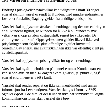
10.3 Varsel om endringer i avtalevilkår og pris
Endring i pris og/eller avtalevilkår kan tidligst tre i kraft 30 dager
etter at skriftlig varsel er sendt til Kunden, med mindre endringen er
lov- eller forskriftspålagt og gjelder fra et tidligere tidspunkt.
Varselet skal opplyse om årsaken til endringen, og dersom endringen
er til Kundens ugunst, at Kunden for å ikke å bli bundet av nye
vilkår kan si opp avtalen kostnadsfritt, senest tre virkedager før
endringene trer i kraft. Oppsigelsesretten gjelder likevel ikke ved
prisøkninger som skyldes økte offentlige avgifter knyttet til
omsetning av energi, når avgiftsøkningen ikke var offentlig kjent på
avtaletidspunktet.
Varselet skal opplyse om pris og vilkår før og etter endringen.
Varselet skal også inneholde en påminnelse om at Kunden uansett
kan si opp avtalen med 14 dagers skriftlig varsel, jf. punkt 7, også
etter at endringene er trådt i kraft.
Varselet skal sendes separat og ikke sammenblandet med annen
informasjon fra Leverandøren. Varselet skal gis i form av SMS
og/eller e-post. I de tilfeller der Kunden ikke har samtykket til digital
kommunikasjonsform, skal varselet gis i brev.