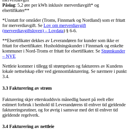
Påslag
: 5,2 øre per kWh inklusiv merverdiavgift* og
elsertifikater**
*Unntatt for områder (Troms, Finnmark og Nordland) som er fritatt
for merverdiavgift. Se
Lov om merverdiavgift
(merverdiavgiftsloven) – Lovdata
) § 6-6.
**Elsertifikater dekkes av Leverandøren for kunder som ikke er
fritatt for elsertifikater. Husholdningskunder i Finnmark og enkelte
kommuner i Nord-Troms er fritatt for elsertifikater. Se
Strømkunder
– NVE
Nettleie kommer i tillegg til strømprisen og faktureres av Kundens
lokale nettselskap eller ved gjennomfakturering. Se nærmere i punkt
3.4.
3.3 Fakturering av strøm
Fakturering skjer etterskuddsvis månedlig basert på reelt eller
estimert forbruk i henhold til Leverandørens til enhver tid gjeldende
faktureringsrutiner, og for øvrig i samsvar med det til enhver tid
gjeldende regelverk.
3.4 Fakturering av nettleie