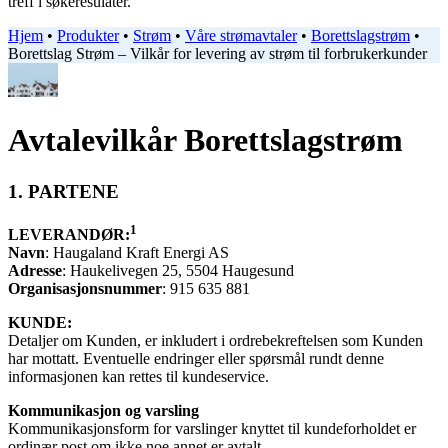
treff i søkeresulater.
Hjem
•
Produkter
•
Strøm
•
Våre strømavtaler
•
Borettslagstrøm
•
Borettslag Strøm – Vilkår for levering av strøm til forbrukerkunder
Avtalevilkår Borettslagstrøm
1. PARTENE
1
LEVERANDØR:
Navn
: Haugaland Kraft Energi AS
Adresse
: Haukelivegen 25, 5504 Haugesund
Organisasjonsnummer
: 915 635 881
KUNDE:
Detaljer om Kunden, er inkludert i ordrebekreftelsen som Kunden
har mottatt. Eventuelle endringer eller spørsmål rundt denne
informasjonen kan rettes til kundeservice.
Kommunikasjon og varsling
Kommunikasjonsform for varslinger knyttet til kundeforholdet er
ordinær post om ikke noe annet er avtalt.