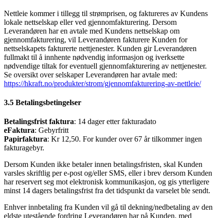
Nettleie kommer i tillegg til strømprisen, og faktureres av Kundens
lokale nettselskap eller ved gjennomfakturering. Dersom
Leverandøren har en avtale med Kundens nettselskap om
gjennomfakturering, vil Leverandøren fakturere Kunden for
nettselskapets fakturerte nettjenester. Kunden gir Leverandøren
fullmakt til å innhente nødvendig informasjon og iverksette
nødvendige tiltak for eventuell gjennomfakturering av nettjenester.
Se oversikt over selskaper Leverandøren har avtale med:
https://hkraft.no/produkter/strom/gjennomfakturering-av-nettleie/
3.5 Betalingsbetingelser
Betalingsfrist faktura
: 14 dager etter fakturadato
eFaktura
: Gebyrfritt
Papirfaktura
: Kr 12,50. For kunder over 67 år tilkommer ingen
fakturagebyr.
Dersom Kunden ikke betaler innen betalingsfristen, skal Kunden
varsles skriftlig per e-post og/eller SMS, eller i brev dersom Kunden
har reservert seg mot elektronisk kommunikasjon, og gis ytterligere
minst 14 dagers betalingsfrist fra det tidspunkt da varselet ble sendt.
Enhver innbetaling fra Kunden vil gå til dekning/nedbetaling av den
eldste utestående fordring Leverandøren har på Kunden, med