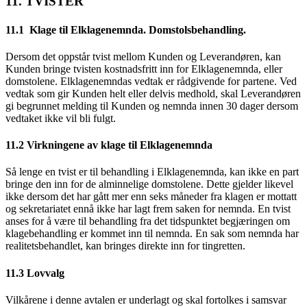
11. TVISTER
11.1 Klage til Elklagenemnda. Domstolsbehandling.
Dersom det oppstår tvist mellom Kunden og Leverandøren, kan
Kunden bringe tvisten kostnadsfritt inn for Elklagenemnda, eller
domstolene. Elklagenemndas vedtak er rådgivende for partene. Ved
vedtak som gir Kunden helt eller delvis medhold, skal Leverandøren
gi begrunnet melding til Kunden og nemnda innen 30 dager dersom
vedtaket ikke vil bli fulgt.
11.2 Virkningene av klage til Elklagenemnda
Så lenge en tvist er til behandling i Elklagenemnda, kan ikke en part
bringe den inn for de alminnelige domstolene. Dette gjelder likevel
ikke dersom det har gått mer enn seks måneder fra klagen er mottatt
og sekretariatet ennå ikke har lagt frem saken for nemnda. En tvist
anses for å være til behandling fra det tidspunktet begjæringen om
klagebehandling er kommet inn til nemnda. En sak som nemnda har
realitetsbehandlet, kan bringes direkte inn for tingretten.
11.3 Lovvalg
Vilkårene i denne avtalen er underlagt og skal fortolkes i samsvar