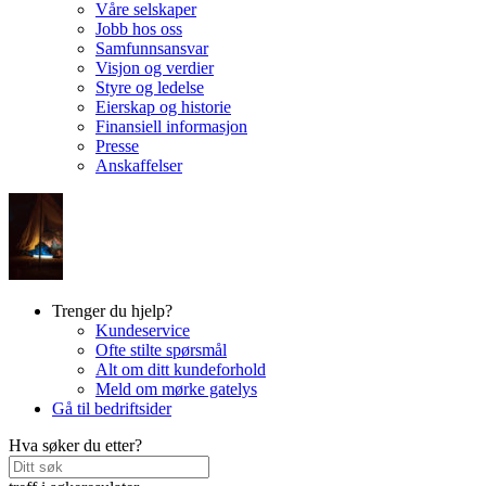
Våre selskaper
Jobb hos oss
Samfunnsansvar
Visjon og verdier
Styre og ledelse
Eierskap og historie
Finansiell informasjon
Presse
Anskaffelser
Trenger du hjelp?
Kundeservice
Ofte stilte spørsmål
Alt om ditt kundeforhold
Meld om mørke gatelys
Gå til bedriftsider
Hva søker du etter?