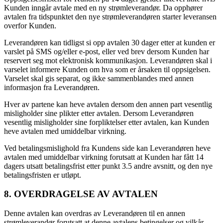
Kunden inngår avtale med en ny strømleverandør. Da opphører
avtalen fra tidspunktet den nye strømleverandøren starter leveransen
overfor Kunden.
Leverandøren kan tidligst si opp avtalen 30 dager etter at kunden er
varslet på SMS og/eller e-post, eller ved brev dersom Kunden har
reservert seg mot elektronisk kommunikasjon. Leverandøren skal i
varselet informere Kunden om hva som er årsaken til oppsigelsen.
Varselet skal gis separat, og ikke sammenblandes med annen
informasjon fra Leverandøren.
Hver av partene kan heve avtalen dersom den annen part vesentlig
misligholder sine plikter etter avtalen. Dersom Leverandøren
vesentlig misligholder sine forpliktelser etter avtalen, kan Kunden
heve avtalen med umiddelbar virkning.
Ved betalingsmislighold fra Kundens side kan Leverandøren heve
avtalen med umiddelbar virkning forutsatt at Kunden har fått 14
dagers utsatt betalingsfrist etter punkt 3.5 andre avsnitt, og den nye
betalingsfristen er utløpt.
8. OVERDRAGELSE AV AVTALEN
Denne avtalen kan overdras av Leverandøren til en annen
strømleverandør forutsatt at denne avtalens betingelser og vilkår