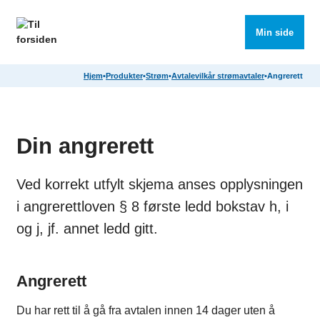
Søk
Meny
Min side
Hjem
•
Produkter
•
Strøm
•
Avtalevilkår strømavtaler
•
Angrerett
Din angrerett
Ved korrekt utfylt skjema anses opplysningen
i angrerettloven § 8 første ledd bokstav h, i
og j, jf. annet ledd gitt.
Angrerett
Du har rett til å gå fra avtalen innen 14 dager uten å