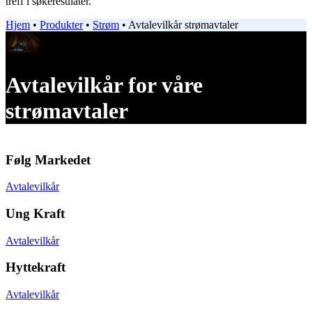
treff i søkeresulater.
Hjem
•
Produkter
•
Strøm
•
Avtalevilkår strømavtaler
Avtalevilkår for våre
strømavtaler
Følg Markedet
Avtalevilkår
Ung Kraft
Avtalevilkår
Hyttekraft
Avtalevilkår