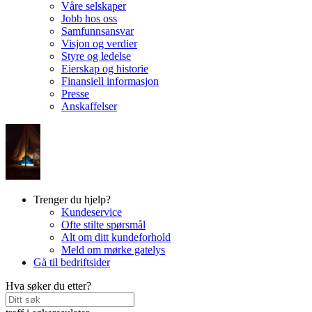
Våre selskaper
Jobb hos oss
Samfunnsansvar
Visjon og verdier
Styre og ledelse
Eierskap og historie
Finansiell informasjon
Presse
Anskaffelser
Trenger du hjelp?
Kundeservice
Ofte stilte spørsmål
Alt om ditt kundeforhold
Meld om mørke gatelys
Gå til bedriftsider
Hva søker du etter?