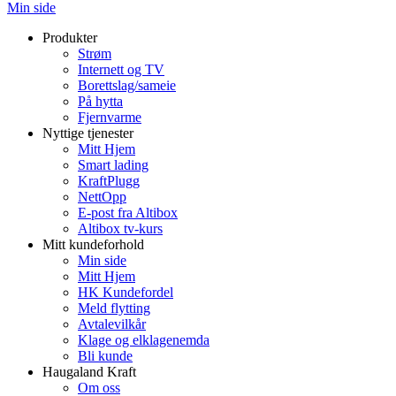
Min side
Produkter
Strøm
Internett og TV
Borettslag/sameie
På hytta
Fjernvarme
Nyttige tjenester
Mitt Hjem
Smart lading
KraftPlugg
NettOpp
E-post fra Altibox
Altibox tv-kurs
Mitt kundeforhold
Min side
Mitt Hjem
HK Kundefordel
Meld flytting
Avtalevilkår
Klage og elklagenemda
Bli kunde
Haugaland Kraft
Om oss