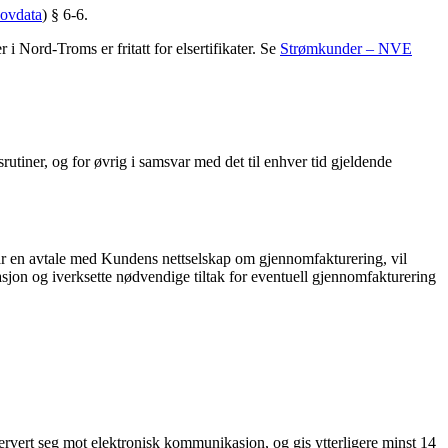
Lovdata
) § 6-6.
 Nord-Troms er fritatt for elsertifikater. Se
Strømkunder – NVE
srutiner, og for øvrig i samsvar med det til enhver tid gjeldende
har en avtale med Kundens nettselskap om gjennomfakturering, vil
sjon og iverksette nødvendige tiltak for eventuell gjennomfakturering
ervert seg mot elektronisk kommunikasjon, og gis ytterligere minst 14