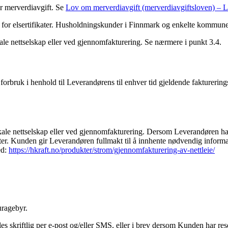
r merverdiavgift. Se
Lov om merverdiavgift (merverdiavgiftsloven) – 
 for elsertifikater. Husholdningskunder i Finnmark og enkelte kommuner i
kale nettselskap eller ved gjennomfakturering. Se nærmere i punkt 3.4.
 forbruk i henhold til Leverandørens til enhver tid gjeldende fakturering
lokale nettselskap eller ved gjennomfakturering. Dersom Leverandøren 
ter. Kunden gir Leverandøren fullmakt til å innhente nødvendig informa
ed:
https://hkraft.no/produkter/strom/gjennomfakturering-av-nettleie/
uragebyr.
s skriftlig per e-post og/eller SMS, eller i brev dersom Kunden har res