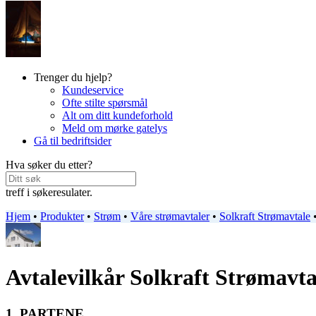
Trenger du hjelp?
Kundeservice
Ofte stilte spørsmål
Alt om ditt kundeforhold
Meld om mørke gatelys
Gå til bedriftsider
Hva søker du etter?
treff i søkeresulater.
Hjem
•
Produkter
•
Strøm
•
Våre strømavtaler
•
Solkraft Strømavtale
Avtalevilkår Solkraft Strømavta
1. PARTENE