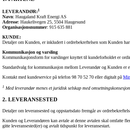
1
LEVERANDØR:
Navn
: Haugaland Kraft Energi AS
Adresse
: Haukelivegen 25, 5504 Haugesund
Organisasjonsnummer
: 915 635 881
KUNDE:
Detaljer om Kunden, er inkludert i ordrebekreftelsen som Kunden har m
Kommunikasjon og varsling
Kommunikasjonsform for varslinger knyttet til kundeforholdet er ordi
Standardvalg for kommunikasjon mellom Leverandør og Kunden er e-
Kontakt med kundeservice på telefon 98 70 52 70 eller digitalt på
Min
1
Med leverandør menes et juridisk selskap med omsetningskonsesjon f
2. LEVERANSESTED
Detaljer om leveransested og oppstartsdato fremgår av ordrebekrefte
Kunden og Leverandøren kan avtale at denne avtalen skal omfatte fle
gitte leveransested(er) og avtalt tidspunkt for leveransestart.