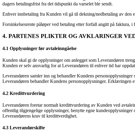
dagers betalingsfrist fra det tidspunkt da varselet ble sendt.
Enhver innbetaling fra Kunden vil gå til dekning/nedbetaling av den 
Forsinkelsesrente påløper ved betaling etter forfall angitt på faktura,
4. PARTENES PLIKTER OG AVKLARINGER VE
4.1 Opplysninger før avtaleinngåelse
Kunden skal gi de opplysninger om anlegget som Leverandøren trenge
Kunden er selv ansvarlig for at Leverandøren til enhver tid har oppd
Leverandøren samler inn og behandler Kundens personopplysninger so
Leverandøren behandler Kundens personopplysninger. Erklæringen er ti
4.2 Kredittvurdering
Leverandøren foretar normalt kredittvurdering av Kunden ved avtalein
offentlig tilgjengelige opplysninger, benytte egne kundeopplysninger 
Leverandørens krav til kredittverdighet.
4.3 Leverandørskifte