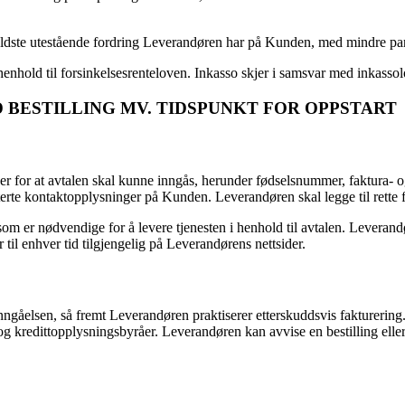
eldste utestående fordring Leverandøren har på Kunden, med mindre parte
 i henhold til forsinkelsesrenteloven. Inkasso skjer i samsvar med inkass
D BESTILLING MV. TIDSPUNKT FOR OPPSTART
r for at avtalen skal kunne inngås, herunder fødselsnummer, faktura-
aterte kontaktopplysninger på Kunden. Leverandøren skal legge til rett
m er nødvendige for å levere tjenesten i henhold til avtalen. Levera
l enhver tid tilgjengelig på Leverandørens nettsider.
ngåelsen, så fremt Leverandøren praktiserer etterskuddsvis fakturering
og kredittopplysningsbyråer. Leverandøren kan avvise en bestilling ell