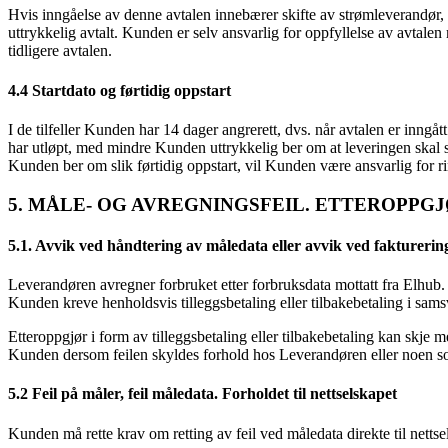
Hvis inngåelse av denne avtalen innebærer skifte av strømleverandør
uttrykkelig avtalt. Kunden er selv ansvarlig for oppfyllelse av avtal
tidligere avtalen.
4.4 Startdato og førtidig oppstart
I de tilfeller Kunden har 14 dager angrerett, dvs. når avtalen er inngåt
har utløpt, med mindre Kunden uttrykkelig ber om at leveringen skal st
Kunden ber om slik førtidig oppstart, vil Kunden være ansvarlig for ri
5. MÅLE- OG AVREGNINGSFEIL. ETTEROPPG
5.1. Avvik ved håndtering av måledata eller avvik ved faktureri
Leverandøren avregner forbruket etter forbruksdata mottatt fra Elhub. 
Kunden kreve henholdsvis tilleggsbetaling eller tilbakebetaling i sams
Etteroppgjør i form av tilleggsbetaling eller tilbakebetaling kan skje me
Kunden dersom feilen skyldes forhold hos Leverandøren eller noen som
5.2 Feil på måler, feil måledata. Forholdet til nettselskapet
Kunden må rette krav om retting av feil ved måledata direkte til nett