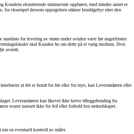
 og Kundens eksisterende strømavtale opphører, med mindre annet er
lse, for eksempel dersom oppsigelsen utløser bruddgebyr etter den
ke startdato for levering av strøm under avtalen være før angrefristen
forretningslokaler skal Kunden be om dette på et varig medium. Hvis
je avsnitt.
nebærer at det er betalt for lite eller for mye, kan Leverandøren eller
oppdaget. Leverandøren kan likevel ikke kreve tilleggsbetaling fra
 svarer uansett ikke for feil eller forhold hos nettselskapet.
t om en eventuell kontroll av måler.