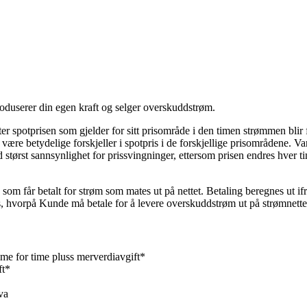
produserer din egen kraft og selger overskuddstrøm.
er spotprisen som gjelder for sitt prisområde i den timen strømmen blir
være betydelige forskjeller i spotpris i de forskjellige prisområdene. V
 størst sannsynlighet for prissvingninger, ettersom prisen endres hver ti
m får betalt for strøm som mates ut på nettet. Betaling beregnes ut ifr
s, hvorpå Kunde må betale for å levere overskuddstrøm ut på strømnett
ime for time pluss merverdiavgift*
ft*
*
mva