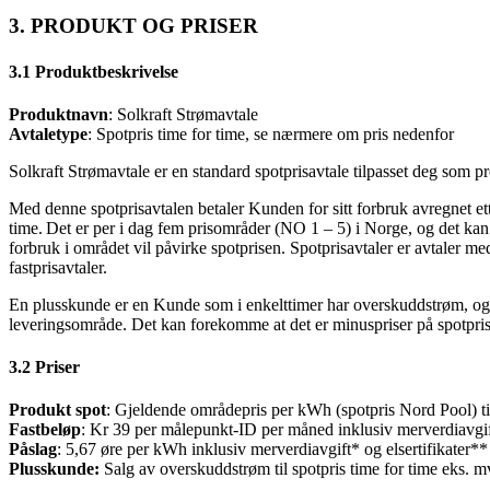
3. PRODUKT OG PRISER
3.1 Produktbeskrivelse
Produktnavn
: Solkraft Strømavtale
Avtaletype
: Spotpris time for time, se nærmere om pris nedenfor
Solkraft Strømavtale er en standard spotprisavtale tilpasset deg som 
Med denne spotprisavtalen betaler Kunden for sitt forbruk avregnet ett
time. Det er per i dag fem prisområder (NO 1 – 5) i Norge, og det kan 
forbruk i området vil påvirke spotprisen. Spotprisavtaler er avtaler med
fastprisavtaler.
En plusskunde er en Kunde som i enkelttimer har overskuddstrøm, og so
leveringsområde. Det kan forekomme at det er minuspriser på spotpri
3.2 Priser
Produkt spot
: Gjeldende områdepris per kWh (spotpris Nord Pool) t
Fastbeløp
: Kr 39 per målepunkt-ID per måned inklusiv merverdiavgi
Påslag
: 5,67 øre per kWh inklusiv merverdiavgift* og elsertifikater*
Plusskunde:
Salg av overskuddstrøm til spotpris time for time eks. 