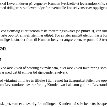
, skal Leverandøren på vegne av Kunden iverksette et leverandørskifte,
en med tidligere strømleverandør for eventuelle konsekvenser av oppsige
t ved fjernsalg eller utenom faste forretningslokaler (se punkt 9), kan ik
arte opp før angrefristen har utløpt. For avtaler inngått utenom faste 
melige kostnader frem til Kunden benytter angreretten, se punkt 9.3 tred
JØR.
ng
Ved avvik ved håndtering av måledata, eller avvik ved fakturering som in
var med det til enhver tid gjeldende regelverk.
d virkning inntil tre år tilbake i tid, regnet fra tidspunktet feilen ble 
 Leverandøren svarer for, og Kunden var i aktsom god tro. Leverandøren
selskapet, som er ansvarlig for målingen. Kunden må selv be nettselskape