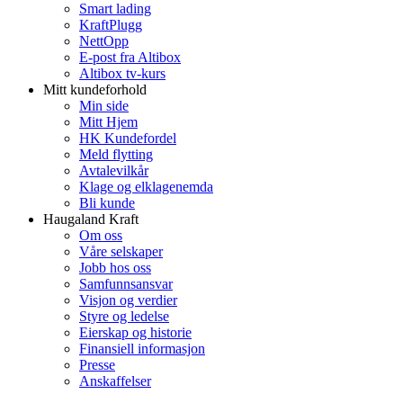
Smart lading
KraftPlugg
NettOpp
E-post fra Altibox
Altibox tv-kurs
Mitt kundeforhold
Min side
Mitt Hjem
HK Kundefordel
Meld flytting
Avtalevilkår
Klage og elklagenemda
Bli kunde
Haugaland Kraft
Om oss
Våre selskaper
Jobb hos oss
Samfunnsansvar
Visjon og verdier
Styre og ledelse
Eierskap og historie
Finansiell informasjon
Presse
Anskaffelser