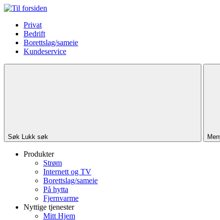
Privat
Bedrift
Borettslag/sameie
Kundeservice
Søk
Lukk søk
Men
Produkter
Strøm
Internett og TV
Borettslag/sameie
På hytta
Fjernvarme
Nyttige tjenester
Mitt Hjem