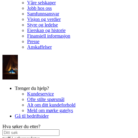
Våre selskaper
Jobb hos oss
Samfunnsansvar
Visjon og verdier
Styre og ledelse
Eierskap og historie
Finansiell informasjon
Presse
Anskaffelser
Trenger du hjelp?
Kundeservice
Ofte stilte spørsmål
Alt om ditt kundeforhold
Meld om mørke gatelys
Gå til bedriftsider
Hva søker du etter?