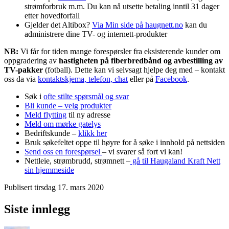
strømforbruk m.m. Du kan nå utsette betaling inntil 31 dager
etter hovedforfall
Gjelder det Altibox?
Via Min side på haugnett.no
kan du
administrere dine TV- og internett-produkter
NB:
Vi får for tiden mange forespørsler fra eksisterende kunder om
oppgradering av
hastigheten på fiberbredbånd og avbestilling av
TV-pakker
(fotball). Dette kan vi selvsagt hjelpe deg med – kontakt
oss da via
kontaktskjema, telefon, chat
eller på
Facebook
.
Søk i
ofte stilte spørsmål og svar
Bli kunde – velg produkter
Meld flytting
til ny adresse
Meld om mørke gatelys
Bedriftskunde –
klikk her
Bruk søkefeltet oppe til høyre for å søke i innhold på nettsiden
Send oss en forespørsel
– vi svarer så fort vi kan!
Nettleie, strømbrudd, strømnett –
gå til Haugaland Kraft Nett
sin hjemmeside
Publisert
tirsdag 17. mars 2020
Siste innlegg