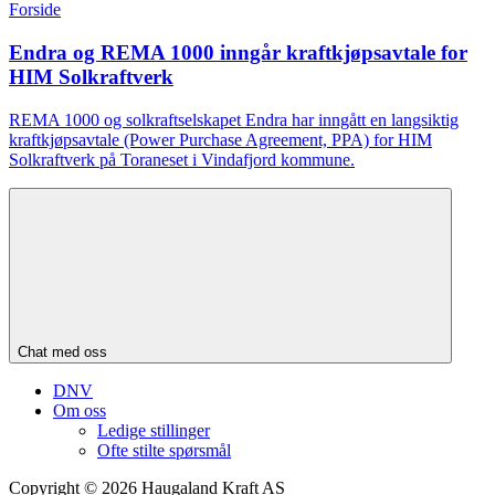
Forside
Endra og REMA 1000 inngår kraftkjøpsavtale for
HIM Solkraftverk
REMA 1000 og solkraftselskapet Endra har inngått en langsiktig
kraftkjøpsavtale (Power Purchase Agreement, PPA) for HIM
Solkraftverk på Toraneset i Vindafjord kommune.
Chat med oss
DNV
Om oss
Ledige stillinger
Ofte stilte spørsmål
Copyright © 2026 Haugaland Kraft AS