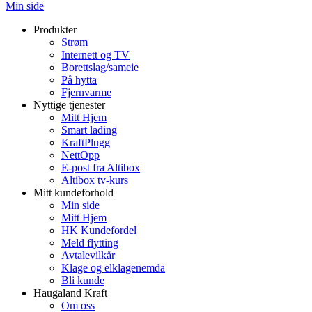
Min side
Produkter
Strøm
Internett og TV
Borettslag/sameie
På hytta
Fjernvarme
Nyttige tjenester
Mitt Hjem
Smart lading
KraftPlugg
NettOpp
E-post fra Altibox
Altibox tv-kurs
Mitt kundeforhold
Min side
Mitt Hjem
HK Kundefordel
Meld flytting
Avtalevilkår
Klage og elklagenemda
Bli kunde
Haugaland Kraft
Om oss