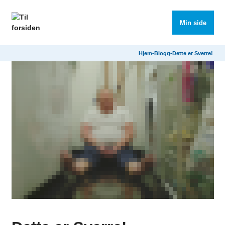
Søk
Meny
Min side
Hjem
•
Blogg
•
Dette er Sverre!