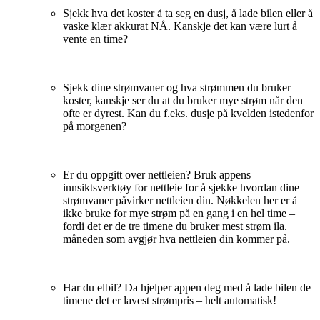
Sjekk hva det koster å ta seg en dusj, å lade bilen eller å
vaske klær akkurat NÅ. Kanskje det kan være lurt å
vente en time?
Sjekk dine strømvaner og hva strømmen du bruker
koster, kanskje ser du at du bruker mye strøm når den
ofte er dyrest. Kan du f.eks. dusje på kvelden istedenfor
på morgenen?
Er du oppgitt over nettleien? Bruk appens
innsiktsverktøy for nettleie for å sjekke hvordan dine
strømvaner påvirker nettleien din. Nøkkelen her er å
ikke bruke for mye strøm på en gang i en hel time –
fordi det er de tre timene du bruker mest strøm ila.
måneden som avgjør hva nettleien din kommer på.
Har du elbil? Da hjelper appen deg med å lade bilen de
timene det er lavest strømpris – helt automatisk!