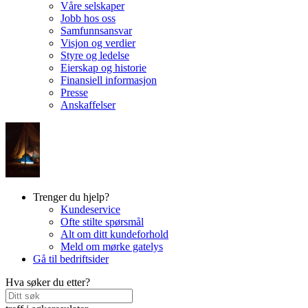
Våre selskaper
Jobb hos oss
Samfunnsansvar
Visjon og verdier
Styre og ledelse
Eierskap og historie
Finansiell informasjon
Presse
Anskaffelser
Trenger du hjelp?
Kundeservice
Ofte stilte spørsmål
Alt om ditt kundeforhold
Meld om mørke gatelys
Gå til bedriftsider
Hva søker du etter?