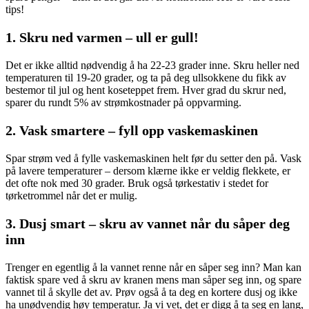
tips!
1. Skru ned varmen – ull er gull!
Det er ikke alltid nødvendig å ha 22-23 grader inne. Skru heller ned
temperaturen til 19-20 grader, og ta på deg ullsokkene du fikk av
bestemor til jul og hent koseteppet frem. Hver grad du skrur ned,
sparer du rundt 5% av strømkostnader på oppvarming.
2. Vask smartere – fyll opp vaskemaskinen
Spar strøm ved å fylle vaskemaskinen helt før du setter den på. Vask
på lavere temperaturer – dersom klærne ikke er veldig flekkete, er
det ofte nok med 30 grader. Bruk også tørkestativ i stedet for
tørketrommel når det er mulig.
3. Dusj smart – skru av vannet når du såper deg
inn
Trenger en egentlig å la vannet renne når en såper seg inn? Man kan
faktisk spare ved å skru av kranen mens man såper seg inn, og spare
vannet til å skylle det av. Prøv også å ta deg en kortere dusj og ikke
ha unødvendig høy temperatur. Ja vi vet, det er digg å ta seg en lang,