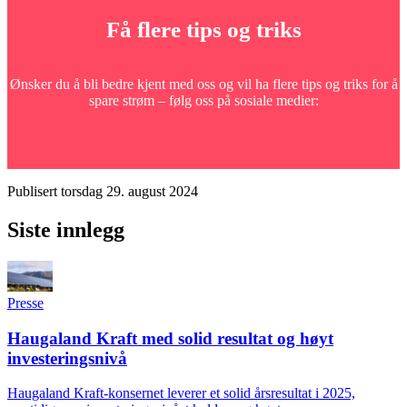
Få flere tips og triks
Ønsker du å bli bedre kjent med oss og vil ha flere tips og triks for å
spare strøm – følg oss på sosiale medier:
Publisert
torsdag 29. august 2024
Siste innlegg
Presse
Haugaland Kraft med solid resultat og høyt
investeringsnivå
Haugaland Kraft-konsernet leverer et solid årsresultat i 2025,