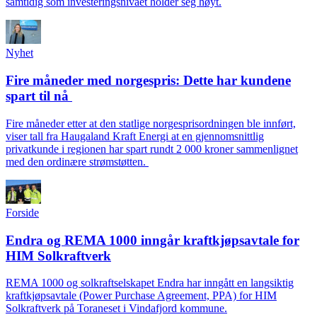
samtidig som investeringsnivået holder seg høyt.
Nyhet
Fire måneder med norgespris: Dette har kundene
spart til nå
Fire måneder etter at den statlige norgesprisordningen ble innført,
viser tall fra Haugaland Kraft Energi at en gjennomsnittlig
privatkunde i regionen har spart rundt 2 000 kroner sammenlignet
med den ordinære strømstøtten.
Forside
Endra og REMA 1000 inngår kraftkjøpsavtale for
HIM Solkraftverk
REMA 1000 og solkraftselskapet Endra har inngått en langsiktig
kraftkjøpsavtale (Power Purchase Agreement, PPA) for HIM
Solkraftverk på Toraneset i Vindafjord kommune.