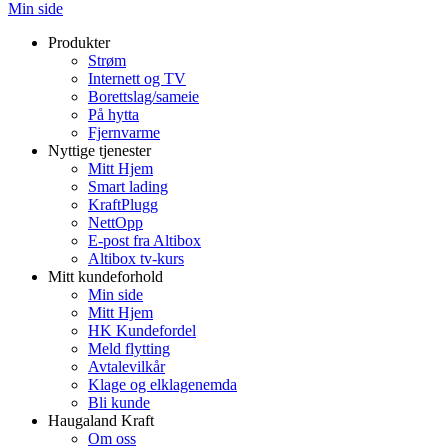
Min side
Produkter
Strøm
Internett og TV
Borettslag/sameie
På hytta
Fjernvarme
Nyttige tjenester
Mitt Hjem
Smart lading
KraftPlugg
NettOpp
E-post fra Altibox
Altibox tv-kurs
Mitt kundeforhold
Min side
Mitt Hjem
HK Kundefordel
Meld flytting
Avtalevilkår
Klage og elklagenemda
Bli kunde
Haugaland Kraft
Om oss