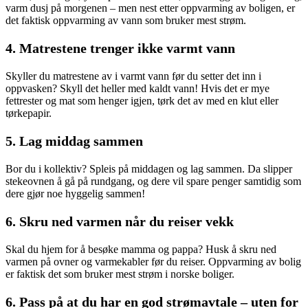
varm dusj på morgenen – men nest etter oppvarming av boligen, er
det faktisk oppvarming av vann som bruker mest strøm.
4. Matrestene trenger ikke varmt vann
Skyller du matrestene av i varmt vann før du setter det inn i
oppvasken? Skyll det heller med kaldt vann! Hvis det er mye
fettrester og mat som henger igjen, tørk det av med en klut eller
tørkepapir.
5. Lag middag sammen
Bor du i kollektiv? Spleis på middagen og lag sammen. Da slipper
stekeovnen å gå på rundgang, og dere vil spare penger samtidig som
dere gjør noe hyggelig sammen!
6. Skru ned varmen når du reiser vekk
Skal du hjem for å besøke mamma og pappa? Husk å skru ned
varmen på ovner og varmekabler før du reiser. Oppvarming av bolig
er faktisk det som bruker mest strøm i norske boliger.
6. Pass på at du har en god strømavtale – uten for