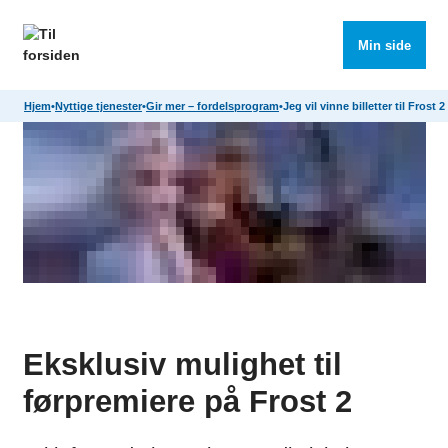
Søk
Meny
Min side
Hjem
•
Nyttige tjenester
•
Gir mer – fordelsprogram
•
Jeg vil vinne billetter til Frost 2
Eksklusiv mulighet til
førpremiere på Frost 2