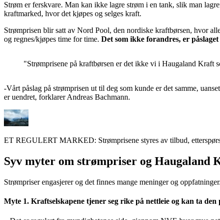
Strøm er ferskvare. Man kan ikke lagre strøm i en tank, slik man lagr
kraftmarked, hvor det kjøpes og selges kraft.
Strømprisen blir satt av Nord Pool, den nordiske kraftbørsen, hvor al
og regnes/kjøpes time for time.
Det som ikke forandres, er påslaget
Strømprisene på kraftbørsen er det ikke vi i Haugaland Kraft s
-Vårt påslag på strømprisen ut til deg som kunde er det samme, uansett
er uendret, forklarer Andreas Bachmann.
ET REGULERT MARKED: Strømprisene styres av tilbud, etterspørsel, år
Syv myter om strømpriser og Haugaland K
Strømpriser engasjerer og det finnes mange meninger og oppfatninger
Myte 1. Kraftselskapene tjener seg rike på nettleie og kan ta den p