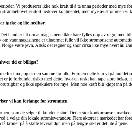
 perioder. Vi produserer ikke nok kraft til å ta unna perioder med mye 
år strømbehovet er stort nedover kontinentet, men mye av strømmen vi få
r tørke og lite nedbør.
 Det handler litt om at magasinene ikke bare fylles opp av regn, men blir 
v om vannmagasinene er tilnærmet fulle vil ikke strømprisene automatisk 
orge være jevn. Altså: det regner og snør cirka like mye hvert år. Uanse
ver tid er billigst?
ime for time, og er den samme for alle. Foruten dette kan vi gå inn det 
t er jo forbundet risiko med dette, hvor en raskt kan tape store beløp, m
rutsigbar og ikke spekulere for mye. Men noe kraft blir kjøpt inn på denn
iser vi kan forlange for strømmen.
mmen, som de selger til kundene sine. Det er stor konkurranse i markede
ed å velge din lokale strømleverandør. Flere aktører i markedet har for
 kroner på å skifte leverandør, men på lengre sikt er det lite å tjene.