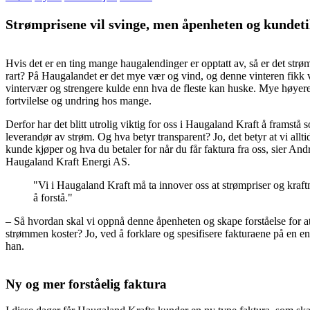
Strømprisene vil svinge, men åpenheten og kundeti
Hvis det er en ting mange haugalendinger er opptatt av, så er det strøm
rart? På Haugalandet er det mye vær og vind, og denne vinteren fikk 
vintervær og strengere kulde enn hva de fleste kan huske. Mye høyer
fortvilelse og undring hos mange.
Derfor har det blitt utrolig viktig for oss i Haugaland Kraft å framstå 
leverandør av strøm. Og hva betyr transparent? Jo, det betyr at vi all
kunde kjøper og hva du betaler for når du får faktura fra oss, sier An
Haugaland Kraft Energi AS.
Vi i Haugaland Kraft må ta innover oss at strømpriser og kraftm
å forstå.
– Så hvordan skal vi oppnå denne åpenheten og skape forståelse for a
strømmen koster? Jo, ved å forklare og spesifisere fakturaene på en enk
han.
Ny og mer forståelig faktura