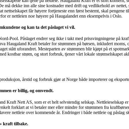
lskapene kan tjene på nettleie. Haugaland Kraft er et stort konsern, s
 må dekke inn alle sine kostnader med drift og vedlikehold av nettet, sl
t nettselskapet får høyere fortjeneste enn først bestemt, skal pengene ti
erfor er nettleien noe høyere på Haugalandet enn eksempelvis i Oslo.
ømkundene og kan ta det påslaget vi vil.
Nord-Pool. Påslaget endrer seg ikke i takt med prissvingningene på kraf
hva Haugaland Kraft betaler for strømmen på børsen, inkludert moms, og
åslaget stått uforandret. Mesteparten av strømmen blir kjøpt på et spotmar
med kostbar strøm, og stort forbruk, tjener vårt lokale strømselskapet 
 produksjon, årstid og forbruk gjør at Norge både importerer og eksporte
ømmen er billig, og omvendt.
and Kraft Nett AS, som er et helt selvstendig selskap. Nettleieselskap e
kelt forklart at vi betaler mer eller mindre for strømmen fra kraftbør
 lavere nettleie over kommende år. Endringer i både nettleie og påslag sk
 kraft tilbake.