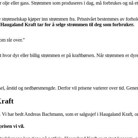
er olje eller gass. Strømmen som produseres i dag, må forbrukes og nå e
le strømselskap kjøper inn strømmen fra. Prisnivået bestemmes av forhol
 Haugaland Kraft tar for å selge strømmen til deg som forbruker.
om rår over.
 hvor dyr eller billig strømmen er på kraftbørsen. Når strømmen er dyrer
stid og nedbørsmengde. Derfor vil prisene varierer over tid. Generelt
raft
. Vi har bedt Andreas Bachmann, som er salgssjef i Haugaland Kraft, 
risen vi vil.