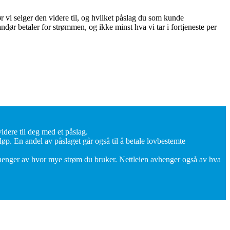
ør vi selger den videre til, og hvilket påslag du som kunde
andør betaler for strømmen, og ikke minst hva vi tar i fortjeneste per
idere til deg med et påslag.
løp. En andel av påslaget går også til å betale lovbestemte
om avhenger av hvor mye strøm du bruker. Nettleien avhenger også av hva