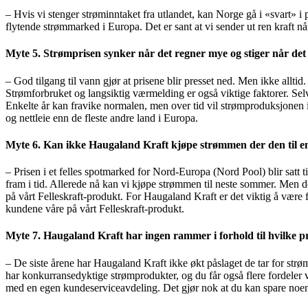
– Hvis vi stenger strøminntaket fra utlandet, kan Norge gå i «svart» i
flytende strømmarked i Europa. Det er sant at vi sender ut ren kraft n
Myte 5. Strømprisen synker når det regner mye og stiger når det e
– God tilgang til vann gjør at prisene blir presset ned. Men ikke alltid.
Strømforbruket og langsiktig værmelding er også viktige faktorer. Sel
Enkelte år kan fravike normalen, men over tid vil strømproduksjonen i N
og nettleie enn de fleste andre land i Europa.
Myte 6. Kan ikke Haugaland Kraft kjøpe strømmen der den til enh
– Prisen i et felles spotmarked for Nord-Europa (Nord Pool) blir satt t
fram i tid. Allerede nå kan vi kjøpe strømmen til neste sommer. Men de
på vårt Felleskraft-produkt. For Haugaland Kraft er det viktig å være fo
kundene våre på vårt Felleskraft-produkt.
Myte 7. Haugaland Kraft har ingen rammer i forhold til hvilke pr
– De siste årene har Haugaland Kraft ikke økt påslaget de tar for strø
har konkurransedyktige strømprodukter, og du får også flere fordeler v
med en egen kundeserviceavdeling. Det gjør nok at du kan spare noen få