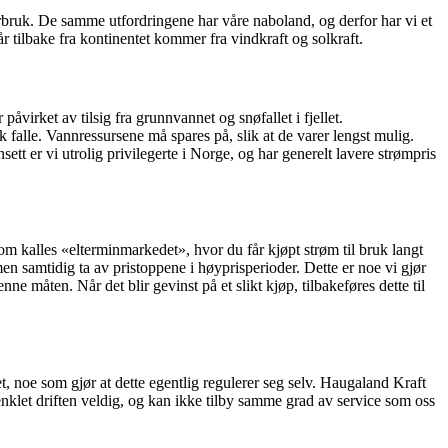
forbruk. De samme utfordringene har våre naboland, og derfor har vi et
r tilbake fra kontinentet kommer fra vindkraft og solkraft.
påvirket av tilsig fra grunnvannet og snøfallet i fjellet.
falle. Vannressursene må spares på, slik at de varer lengst mulig.
tt er vi utrolig privilegerte i Norge, og har generelt lavere strømpris
som kalles «elterminmarkedet», hvor du får kjøpt strøm til bruk langt
en samtidig ta av pristoppene i høyprisperioder. Dette er noe vi gjør
e måten. Når det blir gevinst på et slikt kjøp, tilbakeføres dette til
t, noe som gjør at dette egentlig regulerer seg selv. Haugaland Kraft
enklet driften veldig, og kan ikke tilby samme grad av service som oss