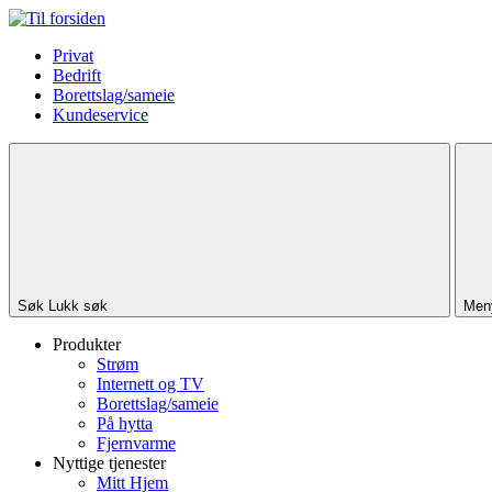
Privat
Bedrift
Borettslag/sameie
Kundeservice
Søk
Lukk søk
Men
Produkter
Strøm
Internett og TV
Borettslag/sameie
På hytta
Fjernvarme
Nyttige tjenester
Mitt Hjem