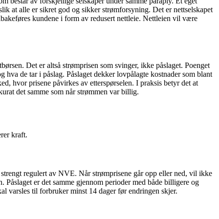
om består av forskjellige selskaper under samme paraply. Et eget
ik at alle er sikret god og sikker strømforsyning. Det er nettselskapet
lbakeføres kundene i form av redusert nettleie. Nettleien vil være
tbørsen. Det er altså strømprisen som svinger, ikke påslaget. Poenget
 hva de tar i påslag. Påslaget dekker lovpålagte kostnader som blant
ked, hvor prisene påvirkes av etterspørselen. I praksis betyr det at
akkurat det samme som når strømmen var billig.
rer kraft.
r strengt regulert av NVE. Når strømprisene går opp eller ned, vil ikke
sen. Påslaget er det samme gjennom perioder med både billigere og
al varsles til forbruker minst 14 dager før endringen skjer.