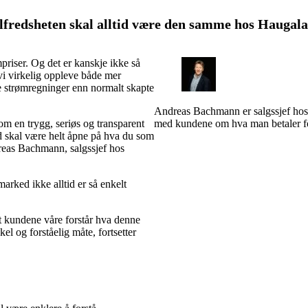
lfredsheten skal alltid være den samme hos Haugal
priser. Og det er kanskje ikke så
vi virkelig oppleve både mer
e strømregninger enn normalt skapte
Andreas Bachmann er salgssjef hos H
som en trygg, seriøs og transparent
med kundene om hva man betaler f
tid skal være helt åpne på hva du som
dreas Bachmann, salgssjef hos
arked ikke alltid er så enkelt
t kundene våre forstår hva denne
el og forståelig måte, fortsetter