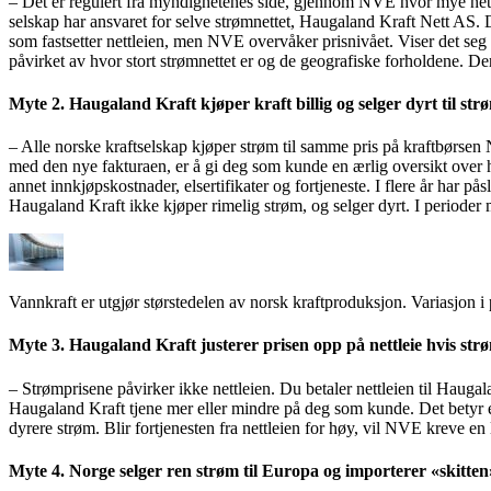
– Det er regulert fra myndighetenes side, gjennom NVE hvor mye nettse
selskap har ansvaret for selve strømnettet, Haugaland Kraft Nett AS. De
som fastsetter nettleien, men NVE overvåker prisnivået. Viser det seg a
påvirket av hvor stort strømnettet er og de geografiske forholdene. D
Myte 2. Haugaland Kraft kjøper kraft billig og selger dyrt til str
– Alle norske kraftselskap kjøper strøm til samme pris på kraftbørsen 
med den nye fakturaen, er å gi deg som kunde en ærlig oversikt over 
annet innkjøpskostnader, elsertifikater og fortjeneste. I flere år har p
Haugaland Kraft ikke kjøper rimelig strøm, og selger dyrt. I perioder 
Vannkraft er utgjør størstedelen av norsk kraftproduksjon. Variasjon i
Myte 3. Haugaland Kraft justerer prisen opp på nettleie hvis str
– Strømprisene påvirker ikke nettleien. Du betaler nettleien til Haugal
Haugaland Kraft tjene mer eller mindre på deg som kunde. Det betyr en
dyrere strøm. Blir fortjenesten fra nettleien for høy, vil NVE kreve en
Myte 4. Norge selger ren strøm til Europa og importerer «skitten»