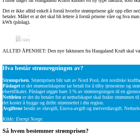
I disse dager får Haugaland Krafts kunder en ny type faktura, som skal
Det er ikke alltid enkelt å forstå hvorfor strømprisene går opp eller ne
betaler.
Målet er at det skal bli lettere å forstå prisene våre og hva ma
kWh (påslag).
ALLTID ÅPENHET: Den nye fakturaen fra Haugaland Kraft skal være e
Hva består strømregningen av?
Strømprisen
. Strømprisen blir satt av Nord Pool, den nordiske kraft
Påslaget
er det strømselskapene tar betalt for å tilby tjenestene og st
elsertifikater. Påslaget utgjør bare 3 % av strømregningen til en gjenn
Nettleien
er det du betaler for at nettselskapet skal frakte strømmen ti
det koster å bygge og drifte strømnettet i din region.
Avgiftene
består av elavgift, Enova-avgift og merverdiavgift. Nettse
Kilde: Energi Norge
Så hvem bestemmer strømprisen?