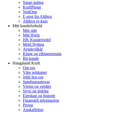
Smart lading
KraftPlugg
NettOpp
E-post fra Altibox
Altibox tv-kurs
Mitt kundeforhold
Min side
Mitt Hjem
HK Kundefordel
Meld flytting
Avtalevilkår
Klage og elklagenemda
Bli kunde
Haugaland Kraft
Om oss
Våre selskaper
Jobb hos oss
Samfunnsansvar
Visjon og verdier
Styre og ledelse
Eierskap og historie
Finansiell informasjon
Presse
Anskaffelser