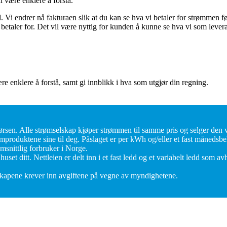
 være enklere å forstå.
d. Vi endrer nå fakturaen slik at du kan se hva vi betaler for strømmen f
n betaler for. Det vil være nyttig for kunden å kunne se hva vi som lever
nklere å forstå, samt gi innblikk i hva som utgjør din regning.
børsen. Alle strømselskap kjøper strømmen til samme pris og selger den v
rømproduktene sine til deg. Påslaget er per kWh og/eller et fast månedsbe
omsnittlig forbruker i Norge.
l huset ditt. Nettleien er delt inn i et fast ledd og et variabelt ledd s
lskapene krever inn avgiftene på vegne av myndighetene.