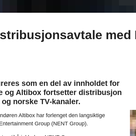
distribusjonsavtale me
reres som en del av innholdet for
e og Altibox fortsetter distribusjon
 og norske TV-kanaler.
øren Altibox har forlenget den langsiktige
c Entertainment Group (NENT Group).