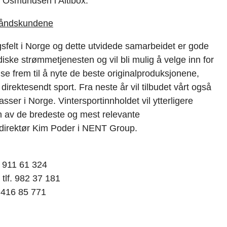
n Osmundsen i Altibox.
dbåndskundene
gsfelt i Norge og dette utvidede samarbeidet er gode
iske strømmetjenesten og vil bli mulig å velge inn for
se frem til å nyte de beste originalproduksjonene,
direktesendt sport. Fra neste år vil tilbudet vårt også
sser i Norge. Vintersportinnholdet vil ytterligere
 av de bredeste og mest relevante
 direktør Kim Poder i NENT Group.
. 911 61 324
tlf. 982 37 181
. 416 85 771