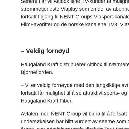
Senere i år vil Altibox sine TV-kunder få mulig
strømmetjeneste Viaplay som en del av abonnem
fortsatt tilgang til NENT Groups Viasport-kanal
FilmFavoritter og de norske kanalene TV3, Via
– Veldig fornøyd
Haugaland Kraft distribuerer Altibox til nærm
Bjørnefjorden.
– Vi er veldig fornøyde med den langsiktige a
fortsatt får mulighet til å se attraktivt sports- 
Haugaland Kraft Fiber.
Avtalen med NENT Group vil bidra til å fortsatt
undersøkelsen har blitt vurdert av seerne som 