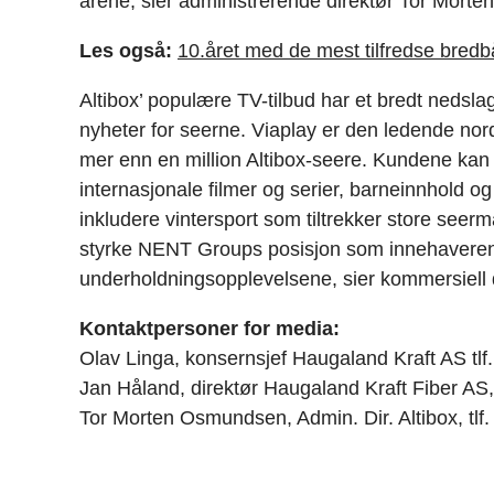
årene, sier administrerende direktør Tor Morte
Les også:
10.året med de mest tilfredse bre
Altibox’ populære TV-tilbud har et bredt nedsla
nyheter for seerne. Viaplay er den ledende nord
mer enn en million Altibox-seere. Kundene kan 
internasjonale filmer og serier, barneinnhold og 
inkludere vintersport som tiltrekker store seerma
styrke NENT Groups posisjon som innehaveren
underholdningsopplevelsene, sier kommersiell
Kontaktpersoner for media:
Olav Linga, konsernsjef Haugaland Kraft AS tlf
Jan Håland, direktør Haugaland Kraft Fiber AS, 
Tor Morten Osmundsen, Admin. Dir. Altibox, tlf