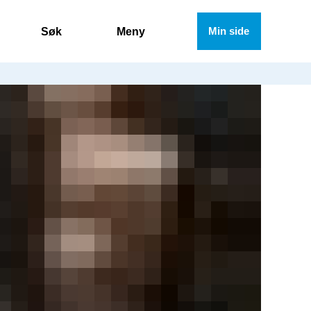
Søk
Meny
Min side