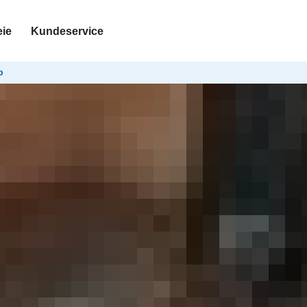
eie
Kundeservice
p